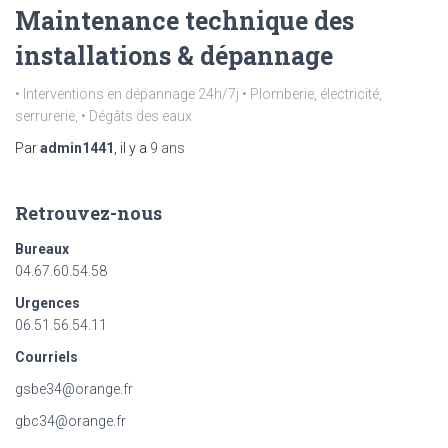
Maintenance technique des
installations & dépannage
• Interventions en dépannage 24h/7j • Plomberie, électricité,
serrurerie, • Dégâts des eaux
Par
admin1441
, il y a
9 ans
Retrouvez-nous
Bureaux
04.67.60.54.58
Urgences
06.51.56.54.11
Courriels
gsbe34@orange.fr
gbc34@orange.fr