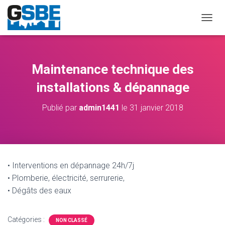
D
É
P
L
I
Maintenance technique des
E
R
installations & dépannage
L
A
Publié par
admin1441
le
31 janvier 2018
N
A
V
I
G
A
• Interventions en dépannage 24h/7j
T
• Plomberie, électricité, serrurerie,
I
O
• Dégâts des eaux
N
Catégories :
NON CLASSÉ