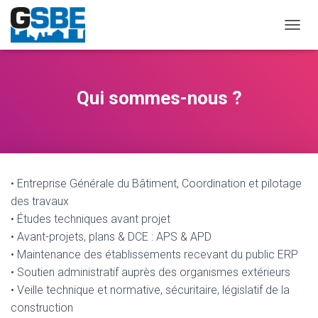
D
É
P
L
I
Qui sommes-nous ?
E
R
L
A
N
A
• Entreprise Générale du Bâtiment, Coordination et pilotage
V
I
des travaux
G
• Études techniques avant projet
A
• Avant-projets, plans & DCE : APS & APD
T
I
• Maintenance des établissements recevant du public ERP
O
• Soutien administratif auprès des organismes extérieurs
N
• Veille technique et normative, sécuritaire, législatif de la
construction