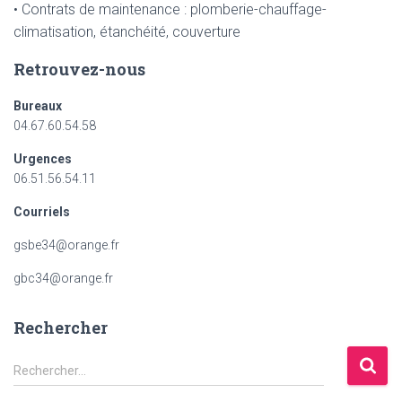
• Contrats de maintenance : plomberie-chauffage-
climatisation, étanchéité, couverture
Retrouvez-nous
Bureaux
04.67.60.54.58
Urgences
06.51.56.54.11
Courriels
gsbe34@orange.fr
gbc34@orange.fr
Rechercher
R
Rechercher…
e